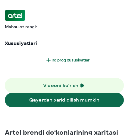
Mahsulot rangi:
Xususiyatlari
Ko'proq xususiyatlar
Videoni ko‘rish
Qayerdan xarid qilish mumkin
Artel brendi do‘konlarining xaritasi