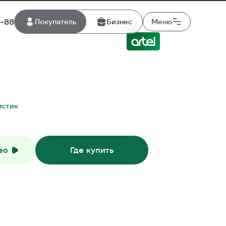
8-88
Покупатель
Бизнес
Меню
истик
ео
Где купить