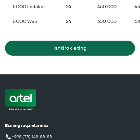
5
ОOO Ledokol
24
450 000
4
6
ОOO Web
24
350 000
51
Ishtirok eting
Bizning raqamlarimiz
+998 (78) 148-88-88