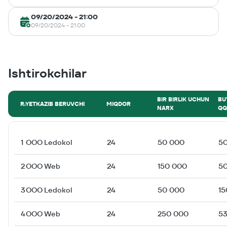
09/20/2024 - 21:00
09/20/2024 - 21:00
Ishtirokchilar
BIR BIRLIK UCHUN
BU
RAQAM
YETKAZIB BERUVCHI
MIQDOR
NARX
QQ
1
ОOO Ledokol
24
50 000
5
2
ОOO Web
24
150 000
5
3
ОOO Ledokol
24
50 000
15
4
ОOO Web
24
250 000
5