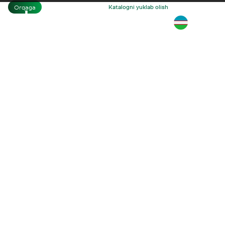
Orqaga
Bosh sahifa
Katalogni yuklab olish