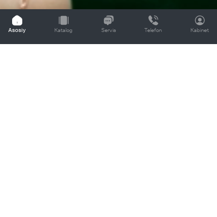
Asosiy
Katalog
Servis
Telefon
Kabinet
Biz bilan bog'lanish
Formani to'ldiring va biz siz bilan bog'lanamiz
Ism
Telefon