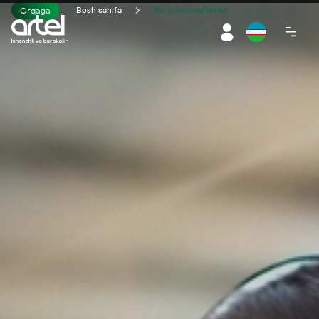
Orqaga
Bosh sahifa
Biz bilan bog'lanish