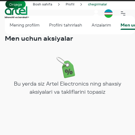
Orqaga
Bosh sahifa
Profil
chegirmalar
Mening profilim
Profilni tahrirlash
Arizalarim
Men uc
Men uchun aksiyalar
Bu yerda siz Artel Electronics ning shaxsiy
aksiyalari va takliflarini topasiz